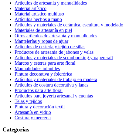
Artículos de artesanía y manualidades
Material artístico
Material artístico multiuso
Artículos hechos a mano
Artículos y materiales de cerámica, escultura y modelado
Materiales de artesanía en piel
Otros artículos de artesanía y manualidades
Mantelerías y ropas de ajuar
Artículos de cestería y tejido de sillas
Productos de artesanía de jabones y velas
Artículos y materiales de scrapbooking y papercraft
Marcos y esteras para arte floral
Manualidades infantiles
Pintura decorativa y folcrórica
Artículos y materiales de trabajo en madera
Artículos de costura decorativa y lanas
Productos para arte floral
Artículos para joyería artesanal y cuentas
Telas y tejidos
Pintura y decoración textil
Artesanía en vidrio
Costura y mercería
Categorías