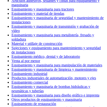
Artículos adhesivos, sellantes y cintas para equipamiento y
maquinaria
Equipamiento y maquinaria para tractores
Equipamiento y material de tiendas
Equipamiento y maquinaria de seguridad y mantenimiento de
instalaciones
Equipamiento y maquinaria de transmisión y grabación de
vídeo
Equipamiento y maquinaria para metalistería, fresado y
soldadura
Material y utillaje de construcción
Sujeciones y equipamiento para mantenimiento y seguridad
de instalaciones
Equipamiento médico, dental y de laboratorio
Venta al por menor
Equipamiento y maquinaria para manipulación de materiales
Equipamiento y maquinaria de limpieza y mantenimiento
Equipamiento industrial
Productos industriales de automatización, motores y ejes
Equipamiento comercial
Equipamiento y maquinaria de bombas hidráulicas y
neumáticas y tuberías
Equipamiento y maquinaria para diseño gráfico e imprenta
Otros productos de equipamiento y maquinaria
Equipamiento de restauración