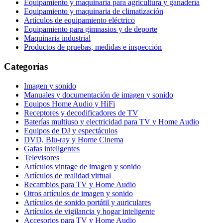
Equipamiento y maquinaria para agricultura y ganadería
Equipamiento y maquinaria de climatización
Artículos de equipamiento eléctrico
Equipamiento para gimnasios y de deporte
Maquinaria industrial
Productos de pruebas, medidas e inspección
Categorías
Imagen y sonido
Manuales y documentación de imagen y sonido
Equipos Home Audio y HiFi
Receptores y decodificadores de TV
Baterías multiuso y electricidad para TV y Home Audio
Equipos de DJ y espectáculos
DVD, Blu-ray y Home Cinema
Gafas inteligentes
Televisores
Artículos vintage de imagen y sonido
Artículos de realidad virtual
Recambios para TV y Home Audio
Otros artículos de imagen y sonido
Artículos de sonido portátil y auriculares
Artículos de vigilancia y hogar inteligente
Accesorios para TV y Home Audio