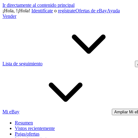
Ir directamente al contenido principal
¡Hola,
!
¡Hola!
Identifícate
o
regístrate
Ofertas de eBay
Ayuda
Vender
Lista de seguimiento
Mi eBay
Ampliar Mi e
Resumen
Vistos recientemente
Pujas/ofertas