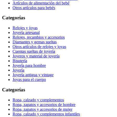
Artículos de alimentación del bebé
Otros artículos para bebés
Categorías
Relojes y joyas
Joyería artesanal
Relojes, recambios y accesorios
Diamantes y gemas sueltas
Otros artículos de relojes y joyas
Cuentas sueltas de joyería
Joyeros y material de joyería
Bisutería
Joyería para hombre
Joyería
Joyería antigua y vintage
Joyas para el cuerpo
Categorías
Ropa, calzado y complementos
Ropa, zapatos y accesorios de hombre
Ropa, zapatos y accesorios de mujer
Ropa, calzado y complementos infantiles