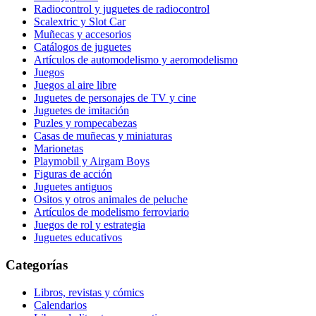
Radiocontrol y juguetes de radiocontrol
Scalextric y Slot Car
Muñecas y accesorios
Catálogos de juguetes
Artículos de automodelismo y aeromodelismo
Juegos
Juegos al aire libre
Juguetes de personajes de TV y cine
Juguetes de imitación
Puzles y rompecabezas
Casas de muñecas y miniaturas
Marionetas
Playmobil y Airgam Boys
Figuras de acción
Juguetes antiguos
Ositos y otros animales de peluche
Artículos de modelismo ferroviario
Juegos de rol y estrategia
Juguetes educativos
Categorías
Libros, revistas y cómics
Calendarios