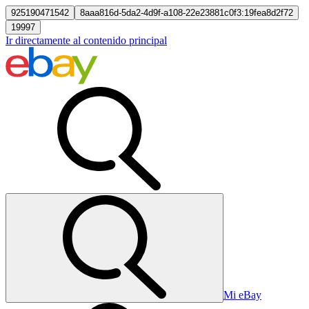
925190471542
8aaa816d-5da2-4d9f-a108-22e23881c0f3:19fea8d2f72
19997
Ir directamente al contenido principal
Mi eBay