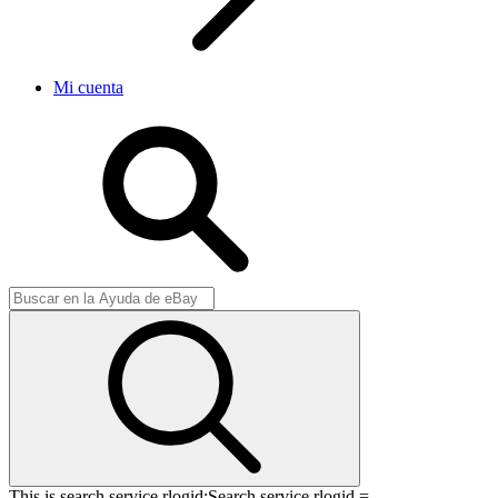
Mi cuenta
This is search service rlogid:
Search service rlogid =