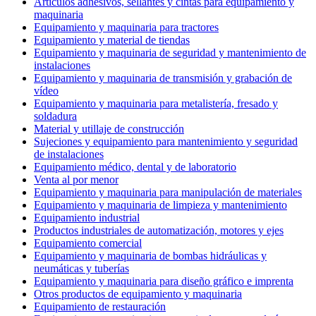
Artículos adhesivos, sellantes y cintas para equipamiento y
maquinaria
Equipamiento y maquinaria para tractores
Equipamiento y material de tiendas
Equipamiento y maquinaria de seguridad y mantenimiento de
instalaciones
Equipamiento y maquinaria de transmisión y grabación de
vídeo
Equipamiento y maquinaria para metalistería, fresado y
soldadura
Material y utillaje de construcción
Sujeciones y equipamiento para mantenimiento y seguridad
de instalaciones
Equipamiento médico, dental y de laboratorio
Venta al por menor
Equipamiento y maquinaria para manipulación de materiales
Equipamiento y maquinaria de limpieza y mantenimiento
Equipamiento industrial
Productos industriales de automatización, motores y ejes
Equipamiento comercial
Equipamiento y maquinaria de bombas hidráulicas y
neumáticas y tuberías
Equipamiento y maquinaria para diseño gráfico e imprenta
Otros productos de equipamiento y maquinaria
Equipamiento de restauración