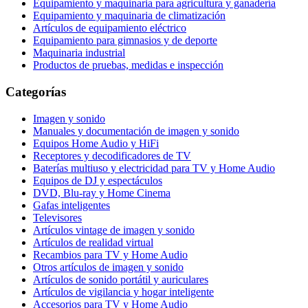
Equipamiento y maquinaria para agricultura y ganadería
Equipamiento y maquinaria de climatización
Artículos de equipamiento eléctrico
Equipamiento para gimnasios y de deporte
Maquinaria industrial
Productos de pruebas, medidas e inspección
Categorías
Imagen y sonido
Manuales y documentación de imagen y sonido
Equipos Home Audio y HiFi
Receptores y decodificadores de TV
Baterías multiuso y electricidad para TV y Home Audio
Equipos de DJ y espectáculos
DVD, Blu-ray y Home Cinema
Gafas inteligentes
Televisores
Artículos vintage de imagen y sonido
Artículos de realidad virtual
Recambios para TV y Home Audio
Otros artículos de imagen y sonido
Artículos de sonido portátil y auriculares
Artículos de vigilancia y hogar inteligente
Accesorios para TV y Home Audio