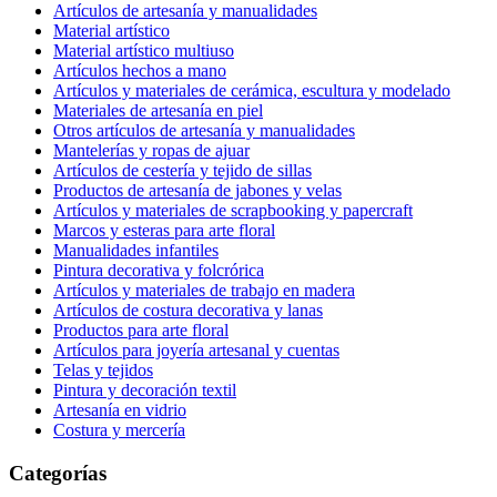
Artículos de artesanía y manualidades
Material artístico
Material artístico multiuso
Artículos hechos a mano
Artículos y materiales de cerámica, escultura y modelado
Materiales de artesanía en piel
Otros artículos de artesanía y manualidades
Mantelerías y ropas de ajuar
Artículos de cestería y tejido de sillas
Productos de artesanía de jabones y velas
Artículos y materiales de scrapbooking y papercraft
Marcos y esteras para arte floral
Manualidades infantiles
Pintura decorativa y folcrórica
Artículos y materiales de trabajo en madera
Artículos de costura decorativa y lanas
Productos para arte floral
Artículos para joyería artesanal y cuentas
Telas y tejidos
Pintura y decoración textil
Artesanía en vidrio
Costura y mercería
Categorías