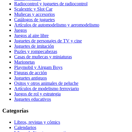
Radiocontrol y juguetes de radiocontrol
Scalextric y Slot Car
Muñecas y accesorios
Catálogos de juguetes
Artículos de automodelismo y aeromodelismo
Juegos
Juegos al aire libre
Juguetes de personajes de TV y cine
Juguetes de imitación
Puzles y rompecabezas
Casas de muñecas y miniaturas
Marionetas
Playmobil y Airgam Boys
Figuras de acción
Juguetes antiguos
Ositos y otros animales de peluche
Artículos de modelismo ferroviario
Juegos de rol y estrategia
Juguetes educativos
Categorías
Libros, revistas y cómics
Calendarios