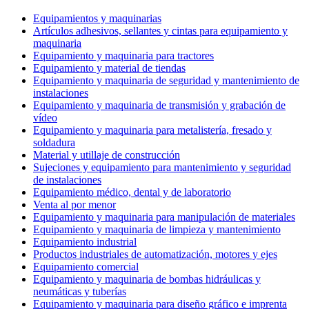
Equipamientos y maquinarias
Artículos adhesivos, sellantes y cintas para equipamiento y
maquinaria
Equipamiento y maquinaria para tractores
Equipamiento y material de tiendas
Equipamiento y maquinaria de seguridad y mantenimiento de
instalaciones
Equipamiento y maquinaria de transmisión y grabación de
vídeo
Equipamiento y maquinaria para metalistería, fresado y
soldadura
Material y utillaje de construcción
Sujeciones y equipamiento para mantenimiento y seguridad
de instalaciones
Equipamiento médico, dental y de laboratorio
Venta al por menor
Equipamiento y maquinaria para manipulación de materiales
Equipamiento y maquinaria de limpieza y mantenimiento
Equipamiento industrial
Productos industriales de automatización, motores y ejes
Equipamiento comercial
Equipamiento y maquinaria de bombas hidráulicas y
neumáticas y tuberías
Equipamiento y maquinaria para diseño gráfico e imprenta