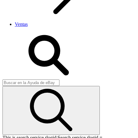
Ventas
This is search service rlogid:
Search service rlogid =