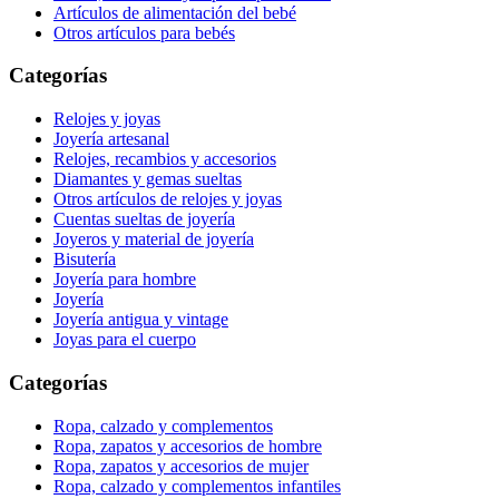
Artículos de alimentación del bebé
Otros artículos para bebés
Categorías
Relojes y joyas
Joyería artesanal
Relojes, recambios y accesorios
Diamantes y gemas sueltas
Otros artículos de relojes y joyas
Cuentas sueltas de joyería
Joyeros y material de joyería
Bisutería
Joyería para hombre
Joyería
Joyería antigua y vintage
Joyas para el cuerpo
Categorías
Ropa, calzado y complementos
Ropa, zapatos y accesorios de hombre
Ropa, zapatos y accesorios de mujer
Ropa, calzado y complementos infantiles