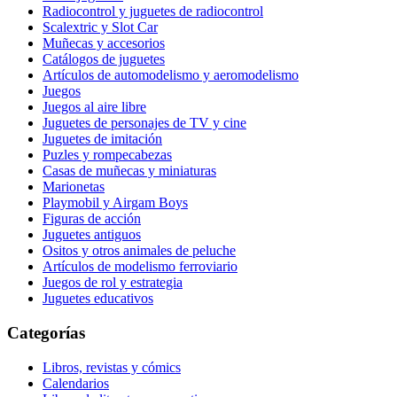
Radiocontrol y juguetes de radiocontrol
Scalextric y Slot Car
Muñecas y accesorios
Catálogos de juguetes
Artículos de automodelismo y aeromodelismo
Juegos
Juegos al aire libre
Juguetes de personajes de TV y cine
Juguetes de imitación
Puzles y rompecabezas
Casas de muñecas y miniaturas
Marionetas
Playmobil y Airgam Boys
Figuras de acción
Juguetes antiguos
Ositos y otros animales de peluche
Artículos de modelismo ferroviario
Juegos de rol y estrategia
Juguetes educativos
Categorías
Libros, revistas y cómics
Calendarios