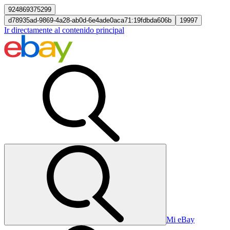
924869375299
d78935ad-9869-4a28-ab0d-6e4ade0aca71:19fdbda606b
19997
Ir directamente al contenido principal
Mi eBay