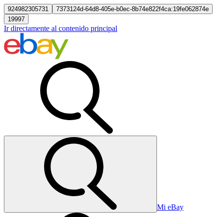
924982305731
7373124d-64d8-405e-b0ec-8b74e822f4ca:19fe062874e
19997
Ir directamente al contenido principal
Mi eBay