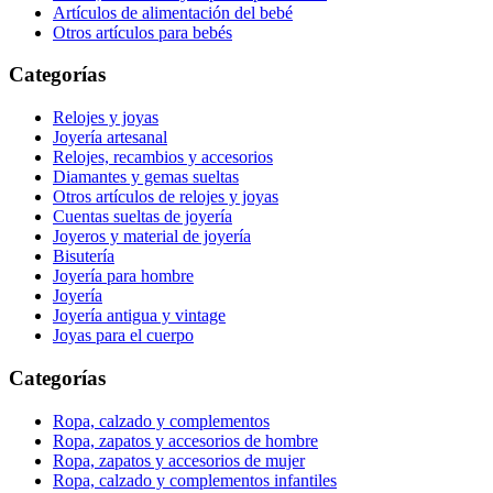
Artículos de alimentación del bebé
Otros artículos para bebés
Categorías
Relojes y joyas
Joyería artesanal
Relojes, recambios y accesorios
Diamantes y gemas sueltas
Otros artículos de relojes y joyas
Cuentas sueltas de joyería
Joyeros y material de joyería
Bisutería
Joyería para hombre
Joyería
Joyería antigua y vintage
Joyas para el cuerpo
Categorías
Ropa, calzado y complementos
Ropa, zapatos y accesorios de hombre
Ropa, zapatos y accesorios de mujer
Ropa, calzado y complementos infantiles