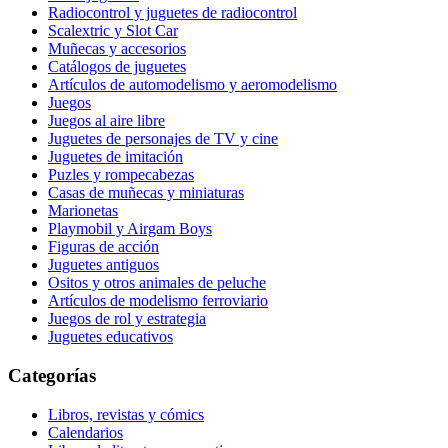
Radiocontrol y juguetes de radiocontrol
Scalextric y Slot Car
Muñecas y accesorios
Catálogos de juguetes
Artículos de automodelismo y aeromodelismo
Juegos
Juegos al aire libre
Juguetes de personajes de TV y cine
Juguetes de imitación
Puzles y rompecabezas
Casas de muñecas y miniaturas
Marionetas
Playmobil y Airgam Boys
Figuras de acción
Juguetes antiguos
Ositos y otros animales de peluche
Artículos de modelismo ferroviario
Juegos de rol y estrategia
Juguetes educativos
Categorías
Libros, revistas y cómics
Calendarios