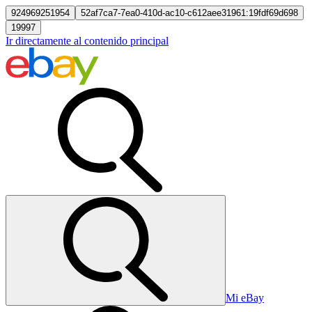
924969251954
52af7ca7-7ea0-410d-ac10-c612aee31961:19fdf69d698
19997
Ir directamente al contenido principal
Mi eBay