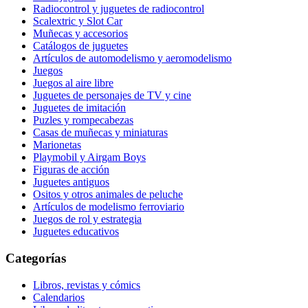
Radiocontrol y juguetes de radiocontrol
Scalextric y Slot Car
Muñecas y accesorios
Catálogos de juguetes
Artículos de automodelismo y aeromodelismo
Juegos
Juegos al aire libre
Juguetes de personajes de TV y cine
Juguetes de imitación
Puzles y rompecabezas
Casas de muñecas y miniaturas
Marionetas
Playmobil y Airgam Boys
Figuras de acción
Juguetes antiguos
Ositos y otros animales de peluche
Artículos de modelismo ferroviario
Juegos de rol y estrategia
Juguetes educativos
Categorías
Libros, revistas y cómics
Calendarios