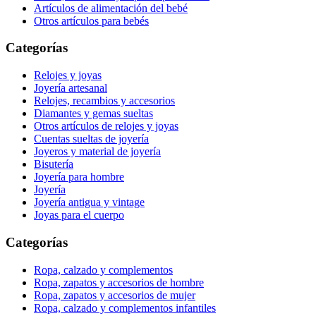
Artículos de alimentación del bebé
Otros artículos para bebés
Categorías
Relojes y joyas
Joyería artesanal
Relojes, recambios y accesorios
Diamantes y gemas sueltas
Otros artículos de relojes y joyas
Cuentas sueltas de joyería
Joyeros y material de joyería
Bisutería
Joyería para hombre
Joyería
Joyería antigua y vintage
Joyas para el cuerpo
Categorías
Ropa, calzado y complementos
Ropa, zapatos y accesorios de hombre
Ropa, zapatos y accesorios de mujer
Ropa, calzado y complementos infantiles