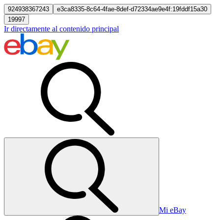
924938367243
e3ca8335-8c64-4fae-8def-d72334ae9e4f:19fddf15a30
19997
Ir directamente al contenido principal
Mi eBay