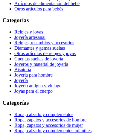
Artículos de alimentación del bebé
Otros artículos para bebés
Categorías
Relojes y joyas
Joyería artesanal
Relojes, recambios y accesorios
Diamantes y gemas sueltas
Otros artículos de relojes y joyas
Cuentas sueltas de joyería
Joyeros y material de joyería
Bisutería
Joyería para hombre
Joyería
Joyería antigua y vintage
Joyas para el cuerpo
Categorías
Ropa, calzado y complementos
Ropa, zapatos y accesorios de hombre
Ropa, zapatos y accesorios de mujer
Ropa, calzado y complementos infantiles