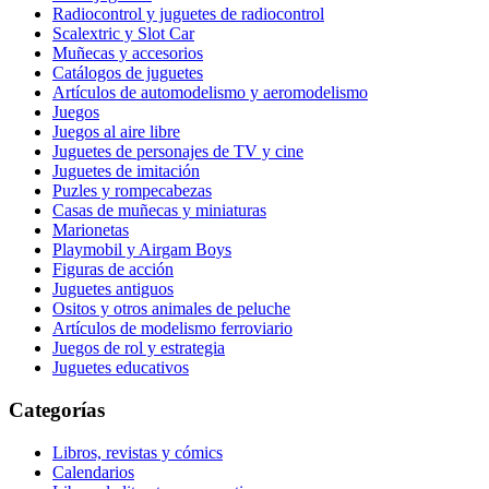
Radiocontrol y juguetes de radiocontrol
Scalextric y Slot Car
Muñecas y accesorios
Catálogos de juguetes
Artículos de automodelismo y aeromodelismo
Juegos
Juegos al aire libre
Juguetes de personajes de TV y cine
Juguetes de imitación
Puzles y rompecabezas
Casas de muñecas y miniaturas
Marionetas
Playmobil y Airgam Boys
Figuras de acción
Juguetes antiguos
Ositos y otros animales de peluche
Artículos de modelismo ferroviario
Juegos de rol y estrategia
Juguetes educativos
Categorías
Libros, revistas y cómics
Calendarios