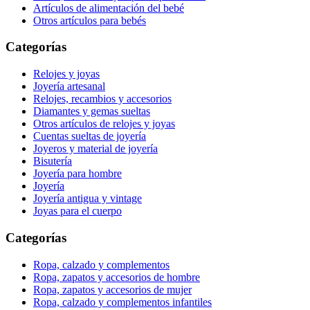
Artículos de alimentación del bebé
Otros artículos para bebés
Categorías
Relojes y joyas
Joyería artesanal
Relojes, recambios y accesorios
Diamantes y gemas sueltas
Otros artículos de relojes y joyas
Cuentas sueltas de joyería
Joyeros y material de joyería
Bisutería
Joyería para hombre
Joyería
Joyería antigua y vintage
Joyas para el cuerpo
Categorías
Ropa, calzado y complementos
Ropa, zapatos y accesorios de hombre
Ropa, zapatos y accesorios de mujer
Ropa, calzado y complementos infantiles