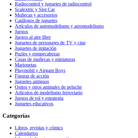
Radiocontrol y juguetes de radiocontrol
Scalextric y Slot Car
Muñecas y accesorios
Catálogos de juguetes
Artículos de automodelismo y aeromodelismo
Juegos
Juegos al aire libre
Juguetes de personajes de TV y cine
Juguetes de imitación
Puzles y rompecabezas
Casas de muñecas y miniaturas
Marionetas
Playmobil y Airgam Boys
Figuras de acción
Juguetes antiguos
Ositos y otros animales de peluche
Artículos de modelismo ferroviario
Juegos de rol y estrategia
Juguetes educativos
Categorías
Libros, revistas y cómics
Calendarios