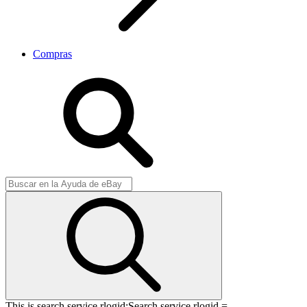
Compras
This is search service rlogid:
Search service rlogid =