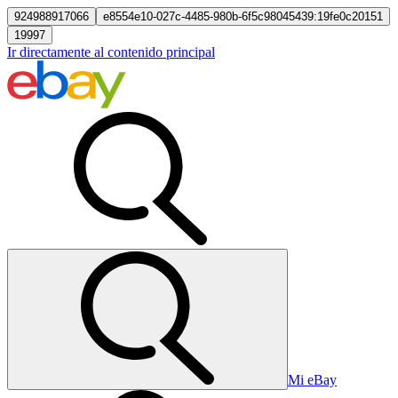
924988917066
e8554e10-027c-4485-980b-6f5c98045439:19fe0c20151
19997
Ir directamente al contenido principal
Mi eBay