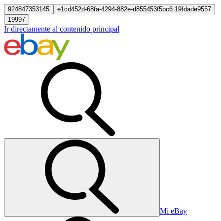
924847353145
e1cd452d-68fa-4294-882e-d855453f5bc6:19fdade9557
19997
Ir directamente al contenido principal
Mi eBay