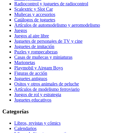
Radiocontrol y juguetes de radiocontrol
Scalextric y Slot Car
Muñecas y accesorios
Catálogos de juguetes
Artículos de automodelismo y aeromodelismo
Juegos
Juegos al aire libre
Juguetes de personajes de TV y cine
Juguetes de imitación
Puzles y rompecabezas
Casas de muñecas y miniaturas
Marionetas
Playmobil y Airgam Boys
Figuras de acción
Juguetes antiguos
Ositos y otros animales de peluche
Artículos de modelismo ferroviario
Juegos de rol y estrategia
Juguetes educativos
Categorías
Libros, revistas y cómics
Calendarios