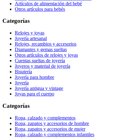
Artículos de alimentación del bebé
Otros artículos para bebés
Categorías
Relojes y joyas
Joyería artesanal
Relojes, recambios y accesorios
Diamantes y gemas sueltas
Otros artículos de relojes y joyas
Cuentas sueltas de joyería
Joyeros y material de joyería
Bisutería
Joyería para hombre
Joyería
Joyería antigua y vintage
Joyas para el cuerpo
Categorías
Ropa, calzado y complementos
Ropa, zapatos y accesorios de hombre
Ropa, zapatos y accesorios de mujer
Ropa, calzado y complementos infantiles