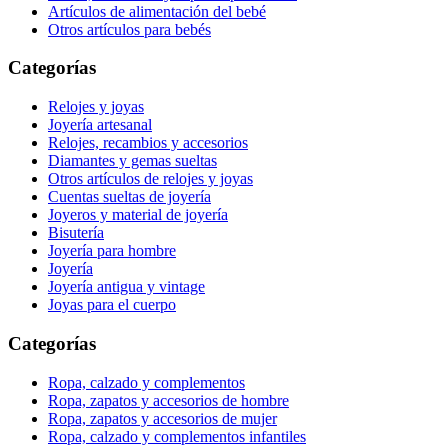
Artículos de alimentación del bebé
Otros artículos para bebés
Categorías
Relojes y joyas
Joyería artesanal
Relojes, recambios y accesorios
Diamantes y gemas sueltas
Otros artículos de relojes y joyas
Cuentas sueltas de joyería
Joyeros y material de joyería
Bisutería
Joyería para hombre
Joyería
Joyería antigua y vintage
Joyas para el cuerpo
Categorías
Ropa, calzado y complementos
Ropa, zapatos y accesorios de hombre
Ropa, zapatos y accesorios de mujer
Ropa, calzado y complementos infantiles