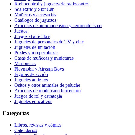
Radiocontrol y juguetes de radiocontrol
Scalextric y Slot Car
Muñecas y accesorios
Catálogos de juguetes
Artículos de automodelismo y aeromodelismo
Juegos
Juegos al aire libre
Juguetes de personajes de TV y cine
Juguetes de imitación
Puzles y rompecabezas
Casas de muñecas y miniaturas
Marionetas
Playmobil y Airgam Boys
Figuras de acción
Juguetes antiguos
Ositos y otros animales de peluche
Artículos de modelismo ferroviario
Juegos de rol y estrategia
Juguetes educativos
Categorías
Libros, revistas y cómics
Calendarios