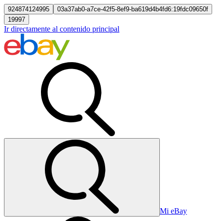
924874124995
03a37ab0-a7ce-42f5-8ef9-ba619d4b4fd6:19fdc09650f
19997
Ir directamente al contenido principal
Mi eBay