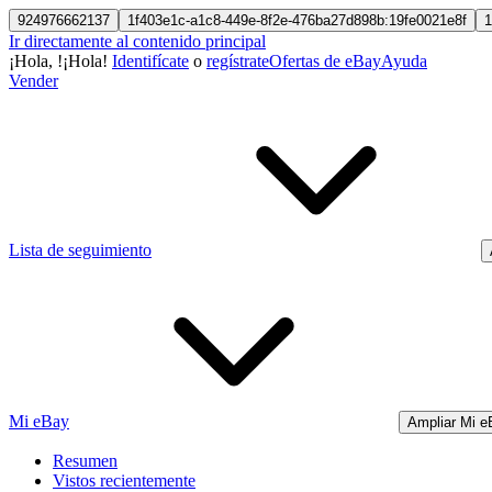
924976662137
1f403e1c-a1c8-449e-8f2e-476ba27d898b:19fe0021e8f
1
Ir directamente al contenido principal
¡Hola,
!
¡Hola!
Identifícate
o
regístrate
Ofertas de eBay
Ayuda
Vender
Lista de seguimiento
Mi eBay
Ampliar Mi e
Resumen
Vistos recientemente