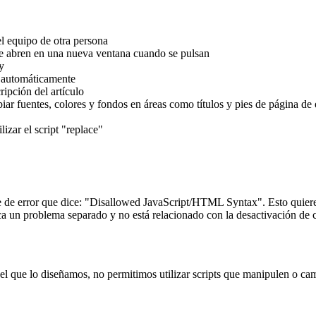
el equipo de otra persona
se abren en una nueva ventana cuando se pulsan
y
a automáticamente
ripción del artículo
iar fuentes, colores y fondos en áreas como títulos y pies de página de
lizar el script "replace"
je de error que dice: "Disallowed JavaScript/HTML Syntax". Esto quiere d
dica un problema separado y no está relacionado con la desactivación d
 que lo diseñamos, no permitimos utilizar scripts que manipulen o camb