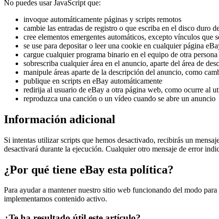
No puedes usar JavaScript que:
invoque automáticamente páginas y scripts remotos
cambie las entradas de registro o que escriba en el disco duro d
cree elementos emergentes automáticos, excepto vínculos que 
se use para depositar o leer una cookie en cualquier página eBa
cargue cualquier programa binario en el equipo de otra person
sobrescriba cualquier área en el anuncio, aparte del área de desc
manipule áreas aparte de la descripción del anuncio, como camb
publique en scripts en eBay automáticamente
redirija al usuario de eBay a otra página web, como ocurre al uti
reproduzca una canción o un vídeo cuando se abre un anuncio
Información adicional
Si intentas utilizar scripts que hemos desactivado, recibirás un mensa
desactivará durante la ejecución. Cualquier otro mensaje de error in
¿Por qué tiene eBay esta política?
Para ayudar a mantener nuestro sitio web funcionando del modo para el
implementamos contenido activo.
¿Te ha resultado útil este artículo?