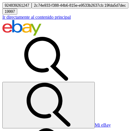
924839261247
2c74e933-f388-44b6-815e-e9533b2637cb:19fda5d7dec
19997
Ir directamente al contenido principal
Mi eBay