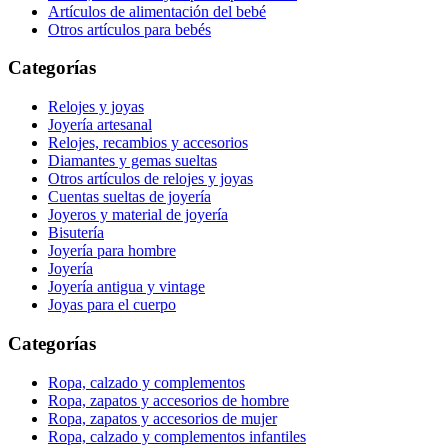
Artículos de alimentación del bebé
Otros artículos para bebés
Categorías
Relojes y joyas
Joyería artesanal
Relojes, recambios y accesorios
Diamantes y gemas sueltas
Otros artículos de relojes y joyas
Cuentas sueltas de joyería
Joyeros y material de joyería
Bisutería
Joyería para hombre
Joyería
Joyería antigua y vintage
Joyas para el cuerpo
Categorías
Ropa, calzado y complementos
Ropa, zapatos y accesorios de hombre
Ropa, zapatos y accesorios de mujer
Ropa, calzado y complementos infantiles