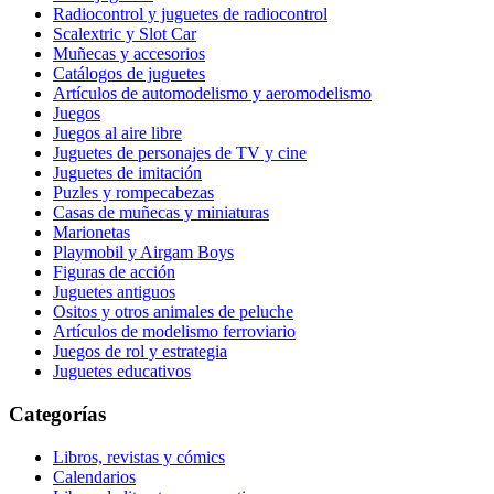
Radiocontrol y juguetes de radiocontrol
Scalextric y Slot Car
Muñecas y accesorios
Catálogos de juguetes
Artículos de automodelismo y aeromodelismo
Juegos
Juegos al aire libre
Juguetes de personajes de TV y cine
Juguetes de imitación
Puzles y rompecabezas
Casas de muñecas y miniaturas
Marionetas
Playmobil y Airgam Boys
Figuras de acción
Juguetes antiguos
Ositos y otros animales de peluche
Artículos de modelismo ferroviario
Juegos de rol y estrategia
Juguetes educativos
Categorías
Libros, revistas y cómics
Calendarios