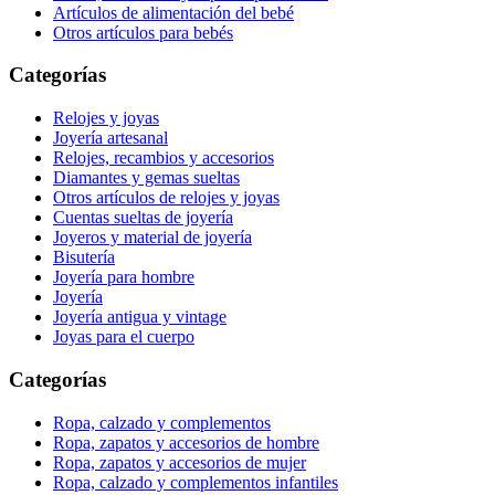
Artículos de alimentación del bebé
Otros artículos para bebés
Categorías
Relojes y joyas
Joyería artesanal
Relojes, recambios y accesorios
Diamantes y gemas sueltas
Otros artículos de relojes y joyas
Cuentas sueltas de joyería
Joyeros y material de joyería
Bisutería
Joyería para hombre
Joyería
Joyería antigua y vintage
Joyas para el cuerpo
Categorías
Ropa, calzado y complementos
Ropa, zapatos y accesorios de hombre
Ropa, zapatos y accesorios de mujer
Ropa, calzado y complementos infantiles