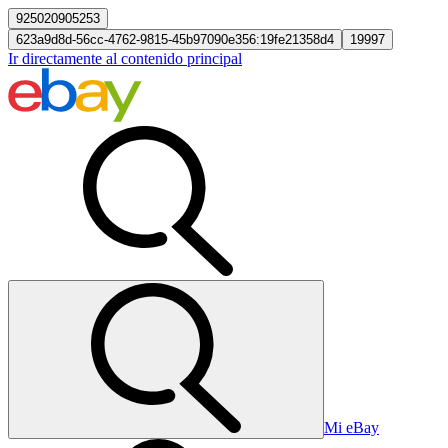
925020905253
623a9d8d-56cc-4762-9815-45b97090e356:19fe21358d4
19997
Ir directamente al contenido principal
Mi eBay