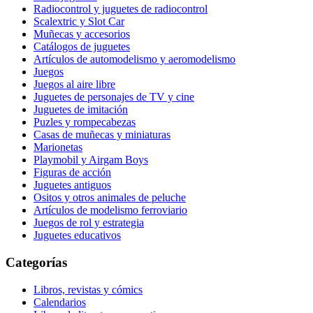
Radiocontrol y juguetes de radiocontrol
Scalextric y Slot Car
Muñecas y accesorios
Catálogos de juguetes
Artículos de automodelismo y aeromodelismo
Juegos
Juegos al aire libre
Juguetes de personajes de TV y cine
Juguetes de imitación
Puzles y rompecabezas
Casas de muñecas y miniaturas
Marionetas
Playmobil y Airgam Boys
Figuras de acción
Juguetes antiguos
Ositos y otros animales de peluche
Artículos de modelismo ferroviario
Juegos de rol y estrategia
Juguetes educativos
Categorías
Libros, revistas y cómics
Calendarios