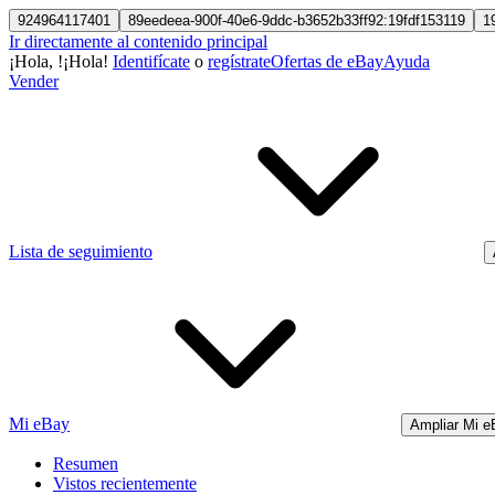
924964117401
89eedeea-900f-40e6-9ddc-b3652b33ff92:19fdf153119
1
Ir directamente al contenido principal
¡Hola,
!
¡Hola!
Identifícate
o
regístrate
Ofertas de eBay
Ayuda
Vender
Lista de seguimiento
Mi eBay
Ampliar Mi e
Resumen
Vistos recientemente