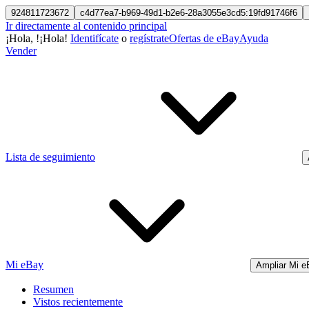
924811723672
c4d77ea7-b969-49d1-b2e6-28a3055e3cd5:19fd91746f6
Ir directamente al contenido principal
¡Hola,
!
¡Hola!
Identifícate
o
regístrate
Ofertas de eBay
Ayuda
Vender
Lista de seguimiento
Mi eBay
Ampliar Mi e
Resumen
Vistos recientemente