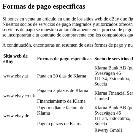
Formas de pago específicas
Si pones en venta un artículo en uno de los sitios web de eBay que fig
Nuestros socios de servicios de pago integrados y autorizados ofrecen
servicios de pago se muestren automáticamente en el proceso de pag
se incorporarán a tu contrato de compraventa con los compradores que
A continuación, encontrarás un resumen de estas formas de pago y nue
Sitio web de
Formas de pago específicas
Socio de servicios 
eBay
Klarna Bank AB (pu
Sveavägen 46
www.ebay.at
Paga en 30 días de Klarna
111 34, Estocolmo,
Suecia
Paga en 3 plazos de Klarna
Klarna Financial Se
www.ebay.co.uk
Limited
Financiamiento de Klarna
Pago mediante factura de
Klarna Bank AB (pu
Klarna
Sveavägen 46
www.ebay.de
111 34, Estocolmo,
Pago a plazos de Klarna
Suecia
Riverty GmbH