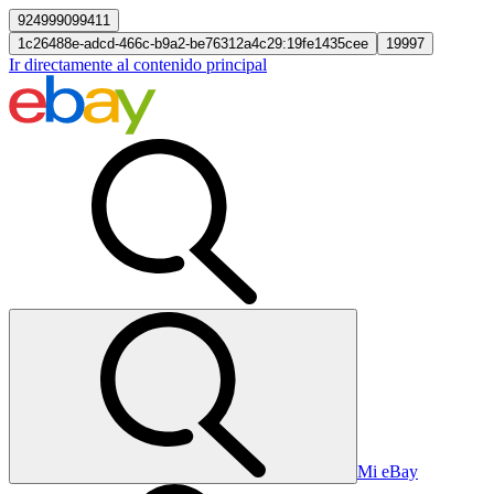
924999099411
1c26488e-adcd-466c-b9a2-be76312a4c29:19fe1435cee
19997
Ir directamente al contenido principal
Mi eBay