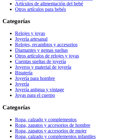
Artículos de alimentación del bebé
Otros artículos para bebés
Categorías
Relojes y joyas
Joyería artesanal
Relojes, recambios y accesorios
Diamantes y gemas sueltas
Otros artículos de relojes y joyas
Cuentas sueltas de joyería
Joyeros y material de joyería
Bisutería
Joyería para hombre
Joyería
Joyería antigua y vintage
Joyas para el cuerpo
Categorías
Ropa, calzado y complementos
Ropa, zapatos y accesorios de hombre
Ropa, zapatos y accesorios de mujer
Ropa, calzado y complementos infantiles