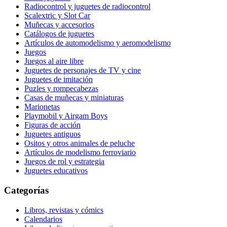
Radiocontrol y juguetes de radiocontrol
Scalextric y Slot Car
Muñecas y accesorios
Catálogos de juguetes
Artículos de automodelismo y aeromodelismo
Juegos
Juegos al aire libre
Juguetes de personajes de TV y cine
Juguetes de imitación
Puzles y rompecabezas
Casas de muñecas y miniaturas
Marionetas
Playmobil y Airgam Boys
Figuras de acción
Juguetes antiguos
Ositos y otros animales de peluche
Artículos de modelismo ferroviario
Juegos de rol y estrategia
Juguetes educativos
Categorías
Libros, revistas y cómics
Calendarios