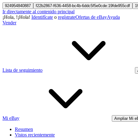
924954840887
f22b2867-f636-4458-bc4b-6ddc5f5e0cde:19fde955cdf
1
Ir directamente al contenido principal
¡Hola,
!
¡Hola!
Identifícate
o
regístrate
Ofertas de eBay
Ayuda
Vender
Lista de seguimiento
Mi eBay
Ampliar Mi e
Resumen
Vistos recientemente