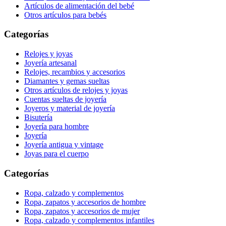
Artículos de alimentación del bebé
Otros artículos para bebés
Categorías
Relojes y joyas
Joyería artesanal
Relojes, recambios y accesorios
Diamantes y gemas sueltas
Otros artículos de relojes y joyas
Cuentas sueltas de joyería
Joyeros y material de joyería
Bisutería
Joyería para hombre
Joyería
Joyería antigua y vintage
Joyas para el cuerpo
Categorías
Ropa, calzado y complementos
Ropa, zapatos y accesorios de hombre
Ropa, zapatos y accesorios de mujer
Ropa, calzado y complementos infantiles