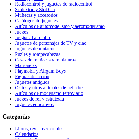
Radiocontrol y juguetes de radiocontrol
Scalextric y Slot Car
Muñecas y accesorios
Catálogos de juguetes
Artículos de automodelismo y aeromodelismo
Juegos
Juegos al aire libre
Juguetes de personajes de TV y cine
Juguetes de imitación
Puzles y rompecabezas
Casas de muñecas y miniaturas
Marionetas
Playmobil y Airgam Boys
Figuras de acción
Juguetes antiguos
Ositos y otros animales de peluche
Artículos de modelismo ferroviario
Juegos de rol y estrategia
Juguetes educativos
Categorías
Libros, revistas y cómics
Calendarios