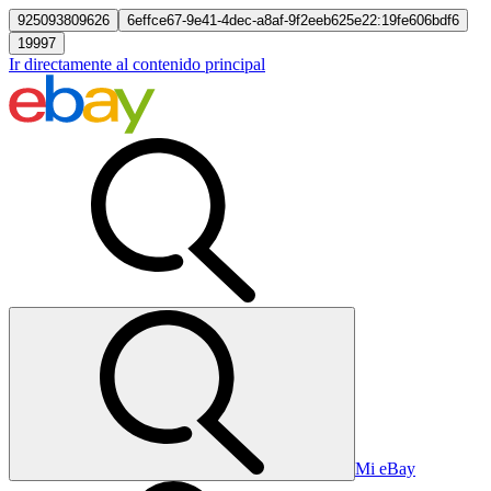
925093809626
6effce67-9e41-4dec-a8af-9f2eeb625e22:19fe606bdf6
19997
Ir directamente al contenido principal
Mi eBay