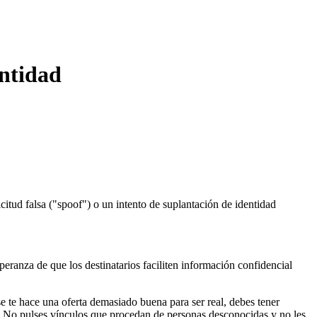
entidad
citud falsa ("spoof") o un intento de suplantación de identidad
eranza de que los destinatarios faciliten información confidencial
se te hace una oferta demasiado buena para ser real, debes tener
da. No pulses vínculos que procedan de personas desconocidas y no les