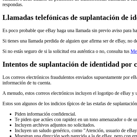
respondas.
Llamadas telefónicas de suplantación de i
Es poco probable que eBay haga una llamada sin previo aviso para hab
Si tienes una llamada perdida de alguien que afirma ser de eBay, no d
Si no estás seguro de si la solicitud era auténtica o no, consulta tus
Me
Intentos de suplantación de identidad por 
Los correos electrónicos fraudulentos enviados supuestamente por eBay 
información de tu cuenta.
A menudo, estos correos electrónicos incluyen el logotipo de eBay y 
Estos son algunos de los indicios típicos de las estafas de suplantación
Piden información confidencial.
Te piden que actúes con rapidez en un tono amenazador o de u
Incluyen archivos adjuntos no solicitados.
Incluyen un saludo genérico, como "Atención, usuario de eBay
Muestran una dirección web parecida a la de eBay, pero con erro