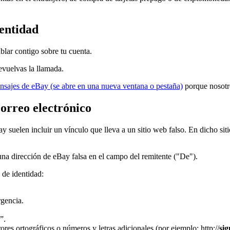
dentidad
lar contigo sobre tu cuenta.
evuelvas la llamada.
nsajes de eBay
(se abre en una nueva ventana o pestaña)
porque nosotr
correo electrónico
suelen incluir un vínculo que lleva a un sitio web falso. En dicho sitio
una dirección de eBay falsa en el campo del remitente ("De").
 de identidad:
rgencia.
”.
res ortográficos o números y letras adicionales (por ejemplo: http://
sig