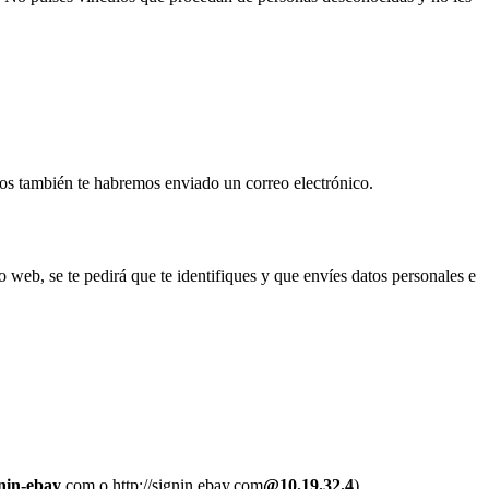
os también te habremos enviado un correo electrónico.
 web, se te pedirá que te identifiques y que envíes datos personales e
nin-ebay
.com o http://signin.ebay.com
@10.19.32.4
).