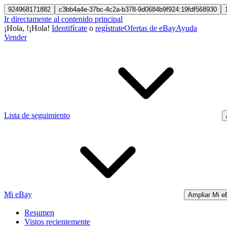
924968171882
c3bb4a4e-37bc-4c2a-b378-9d0684b9f924:19fdf568930
Ir directamente al contenido principal
¡Hola,
!
¡Hola!
Identifícate
o
regístrate
Ofertas de eBay
Ayuda
Vender
Lista de seguimiento
Mi eBay
Ampliar Mi e
Resumen
Vistos recientemente