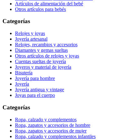
Artículos de alimentación del bebé
Otros artículos para bebés
Categorías
Relojes y joyas
Joyería artesanal
Relojes, recambios y accesorios
Diamantes y gemas sueltas
Otros artículos de relojes y joyas
Cuentas sueltas de joyería
Joyeros y material de joyería
Bisutería
Joyería para hombre
Joyería
Joyería antigua y vintage
Joyas para el cuerpo
Categorías
Ropa, calzado y complementos
Ropa, zapatos y accesorios de hombre
Ropa, zapatos y accesorios de mujer
Ropa, calzado y complementos infantiles