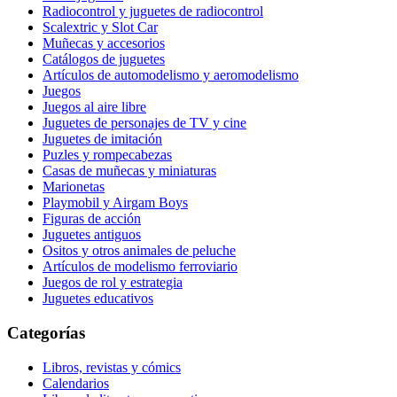
Radiocontrol y juguetes de radiocontrol
Scalextric y Slot Car
Muñecas y accesorios
Catálogos de juguetes
Artículos de automodelismo y aeromodelismo
Juegos
Juegos al aire libre
Juguetes de personajes de TV y cine
Juguetes de imitación
Puzles y rompecabezas
Casas de muñecas y miniaturas
Marionetas
Playmobil y Airgam Boys
Figuras de acción
Juguetes antiguos
Ositos y otros animales de peluche
Artículos de modelismo ferroviario
Juegos de rol y estrategia
Juguetes educativos
Categorías
Libros, revistas y cómics
Calendarios