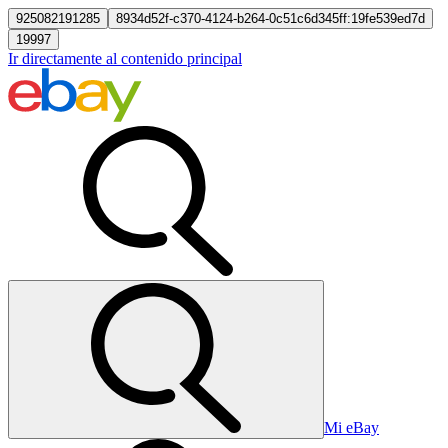
925082191285
8934d52f-c370-4124-b264-0c51c6d345ff:19fe539ed7d
19997
Ir directamente al contenido principal
Mi eBay