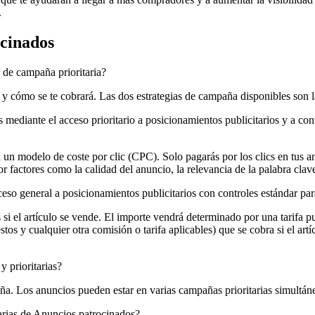
.
ocinados
a de campaña prioritaria?
 cómo se te cobrará. Las dos estrategias de campaña disponibles son la es
os mediante el acceso prioritario a posicionamientos publicitarios y a co
á un modelo de coste por clic (CPC). Solo pagarás por los clics en tus a
or factores como la calidad del anuncio, la relevancia de la palabra cla
cceso general a posicionamientos publicitarios con controles estándar pa
i el artículo se vende. El importe vendrá determinado por una tarifa pub
uestos y cualquier otra comisión o tarifa aplicables) que se cobra si el 
 prioritarias?
aña. Los anuncios pueden estar en varias campañas prioritarias simult
tarias de Anuncios patrocinados?