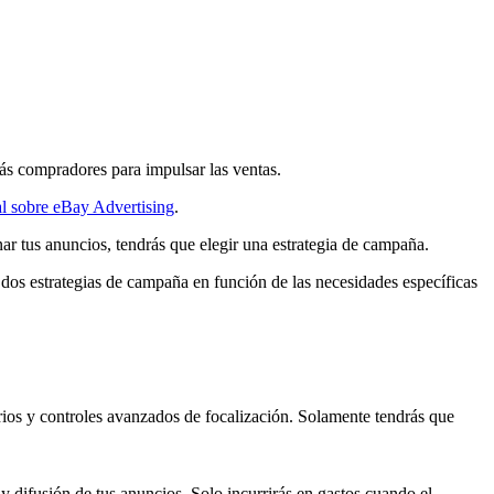
más compradores para impulsar las ventas.
l sobre eBay Advertising
.
r tus anuncios, tendrás que elegir una estrategia de campaña.
dos estrategias de campaña en función de las necesidades específicas
arios y controles avanzados de focalización. Solamente tendrás que
 y difusión de tus anuncios. Solo incurrirás en gastos cuando el