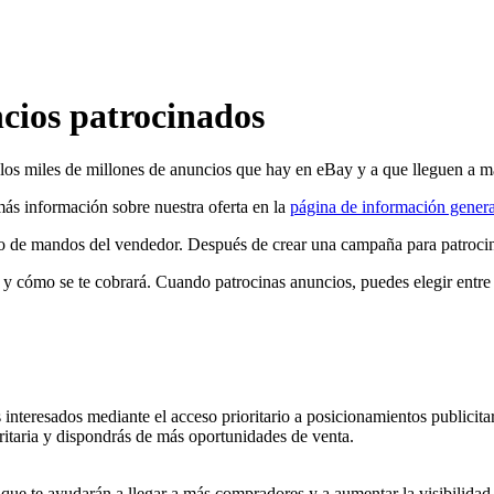
cios patrocinados
e los miles de millones de anuncios que hay en eBay y a que lleguen a 
más información sobre nuestra oferta en la
página de información genera
o de mandos del vendedor. Después de crear una campaña para patrocina
 y cómo se te cobrará. Cuando patrocinas anuncios, puedes elegir entre 
s interesados mediante el acceso prioritario a posicionamientos publicit
oritaria y dispondrás de más oportunidades de venta.
s que te ayudarán a llegar a más compradores y a aumentar la visibilidad