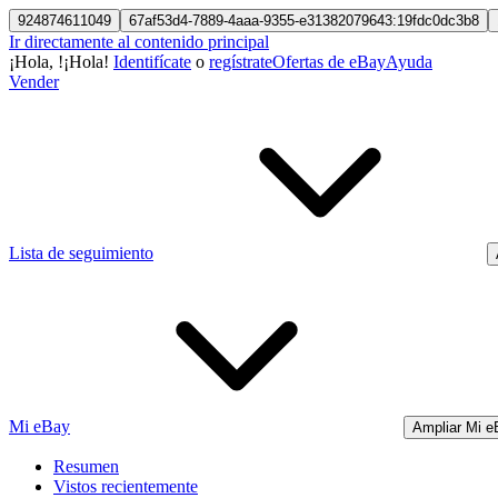
924874611049
67af53d4-7889-4aaa-9355-e31382079643:19fdc0dc3b8
Ir directamente al contenido principal
¡Hola,
!
¡Hola!
Identifícate
o
regístrate
Ofertas de eBay
Ayuda
Vender
Lista de seguimiento
Mi eBay
Ampliar Mi e
Resumen
Vistos recientemente