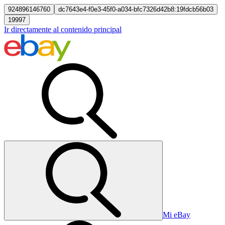
924896146760
dc7643e4-f0e3-45f0-a034-bfc7326d42b8:19fdcb56b03
19997
Ir directamente al contenido principal
Mi eBay