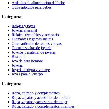
Artículos de alimentación del bebé
Otros artículos para bebés
Categorías
Relojes y joyas
Joyería artesanal
Relojes, recambios y accesorios
Diamantes y gemas sueltas
Otros artículos de relojes y joyas
Cuentas sueltas de joyería
Joyeros y material de joyería
Bisutería
Joyería para hombre
Joyería
Joyería antigua y vintage
Joyas para el cuerpo
Categorías
Ropa, calzado y complementos
Ropa, zapatos y accesorios de hombre
Ropa, zapatos y accesorios de mujer
Ropa, calzado y complementos infantiles