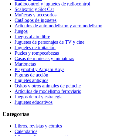
Radiocontrol y juguetes de radiocontrol
Scalextric y Slot Car
Muñecas y accesorios
Catálogos de juguetes
Artículos de automodelismo y aeromodelismo
Juegos
Juegos al aire libre
Juguetes de personajes de TV y cine
Juguetes de imitación
Puzles y rompecabezas
Casas de muñecas y miniaturas
Marionetas
Playmobil y Airgam Boys
Figuras de acción
Juguetes antiguos
Ositos y otros animales de peluche
Artículos de modelismo ferroviario
Juegos de rol y estrategia
Juguetes educativos
Categorías
Libros, revistas y cómics
Calendarios