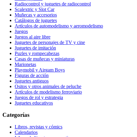
Radiocontrol y juguetes de radiocontrol
Scalextric y Slot Car
Muñecas y accesorios
Catálogos de juguetes
Artículos de automodelismo y aeromodelismo
Juegos
Juegos al aire libre
Juguetes de personajes de TV y cine
Juguetes de imitación
Puzles y rompecabezas
Casas de muñecas y miniaturas
Marionetas
Playmobil y Airgam Boys
Figuras de acción
Juguetes antiguos
Ositos y otros animales de peluche
Artículos de modelismo ferroviario
Juegos de rol y estrategia
Juguetes educativos
Categorías
Libros, revistas y cómics
Calendarios