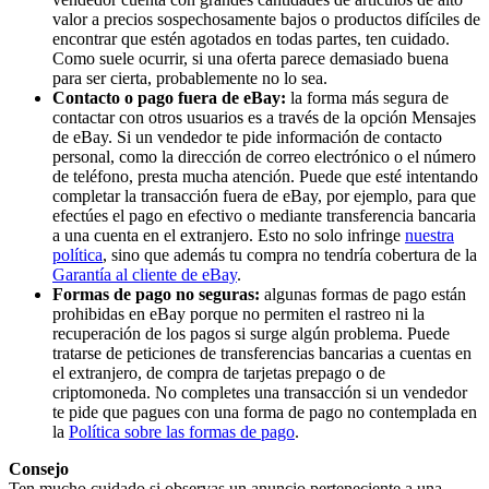
valor a precios sospechosamente bajos o productos difíciles de
encontrar que estén agotados en todas partes, ten cuidado.
Como suele ocurrir, si una oferta parece demasiado buena
para ser cierta, probablemente no lo sea.
Contacto o pago fuera de eBay:
la forma más segura de
contactar con otros usuarios es a través de la opción Mensajes
de eBay. Si un vendedor te pide información de contacto
personal, como la dirección de correo electrónico o el número
de teléfono, presta mucha atención. Puede que esté intentando
completar la transacción fuera de eBay, por ejemplo, para que
efectúes el pago en efectivo o mediante transferencia bancaria
a una cuenta en el extranjero. Esto no solo infringe
nuestra
política
, sino que además tu compra no tendría cobertura de la
Garantía al cliente de eBay
.
Formas de pago no seguras:
algunas formas de pago están
prohibidas en eBay porque no permiten el rastreo ni la
recuperación de los pagos si surge algún problema. Puede
tratarse de peticiones de transferencias bancarias a cuentas en
el extranjero, de compra de tarjetas prepago o de
criptomoneda. No completes una transacción si un vendedor
te pide que pagues con una forma de pago no contemplada en
la
Política sobre las formas de pago
.
Consejo
Ten mucho cuidado si observas un anuncio perteneciente a una