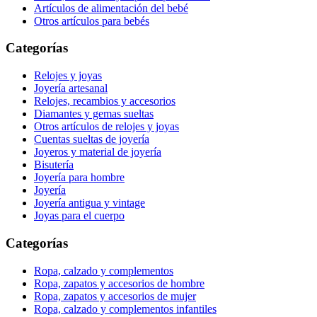
Artículos de alimentación del bebé
Otros artículos para bebés
Categorías
Relojes y joyas
Joyería artesanal
Relojes, recambios y accesorios
Diamantes y gemas sueltas
Otros artículos de relojes y joyas
Cuentas sueltas de joyería
Joyeros y material de joyería
Bisutería
Joyería para hombre
Joyería
Joyería antigua y vintage
Joyas para el cuerpo
Categorías
Ropa, calzado y complementos
Ropa, zapatos y accesorios de hombre
Ropa, zapatos y accesorios de mujer
Ropa, calzado y complementos infantiles