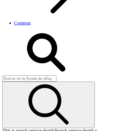
Compras
This is search service rlogid:
Search service rlogid =