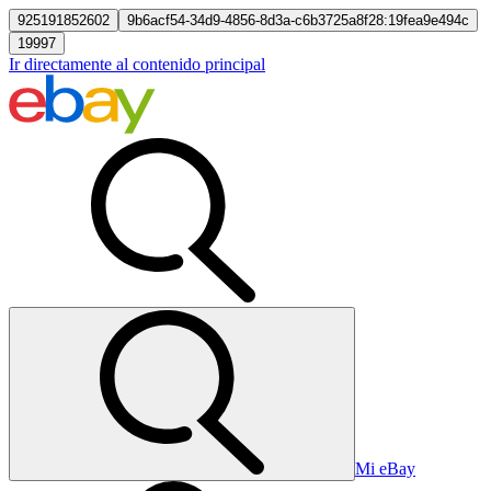
925191852602
9b6acf54-34d9-4856-8d3a-c6b3725a8f28:19fea9e494c
19997
Ir directamente al contenido principal
Mi eBay