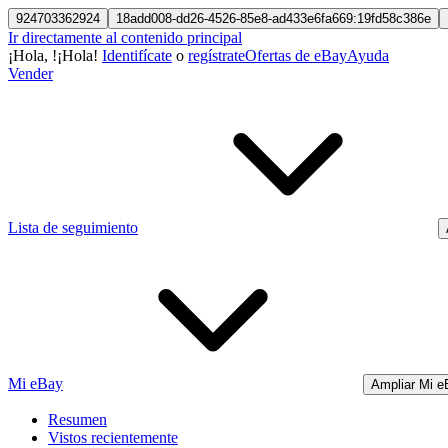
924703362924
18add008-dd26-4526-85e8-ad433e6fa669:19fd58c386e
Ir directamente al contenido principal
¡Hola,
!
¡Hola!
Identifícate
o
regístrate
Ofertas de eBay
Ayuda
Vender
Lista de seguimiento
Mi eBay
Ampliar Mi e
Resumen
Vistos recientemente