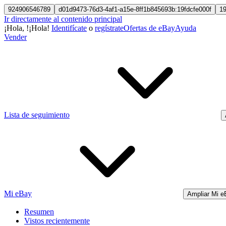
924906546789
d01d9473-76d3-4af1-a15e-8ff1b845693b:19fdcfe000f
1
Ir directamente al contenido principal
¡Hola,
!
¡Hola!
Identifícate
o
regístrate
Ofertas de eBay
Ayuda
Vender
Lista de seguimiento
Mi eBay
Ampliar Mi e
Resumen
Vistos recientemente