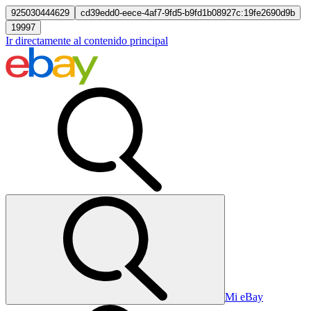
925030444629
cd39edd0-eece-4af7-9fd5-b9fd1b08927c:19fe2690d9b
19997
Ir directamente al contenido principal
Mi eBay