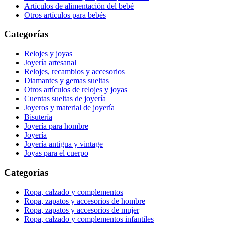
Artículos de alimentación del bebé
Otros artículos para bebés
Categorías
Relojes y joyas
Joyería artesanal
Relojes, recambios y accesorios
Diamantes y gemas sueltas
Otros artículos de relojes y joyas
Cuentas sueltas de joyería
Joyeros y material de joyería
Bisutería
Joyería para hombre
Joyería
Joyería antigua y vintage
Joyas para el cuerpo
Categorías
Ropa, calzado y complementos
Ropa, zapatos y accesorios de hombre
Ropa, zapatos y accesorios de mujer
Ropa, calzado y complementos infantiles