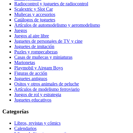
Radiocontrol y juguetes de radiocontrol
Scalextric y Slot Car
Muñecas y accesorios
Catálogos de juguetes
Artículos de automodelismo y aeromodelismo
Juegos
Juegos al aire libre
Juguetes de personajes de TV y cine
Juguetes de imitación
Puzles y rompecabezas
Casas de muñecas y miniaturas
Marionetas
Playmobil y Airgam Boys
Figuras de acción
Juguetes antiguos
Ositos y otros animales de peluche
Artículos de modelismo ferroviario
Juegos de rol y estrategia
Juguetes educativos
Categorías
Libros, revistas y cómics
Calendarios