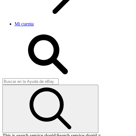
Mi cuenta
This is search service rlogid:
Search service rlogid =