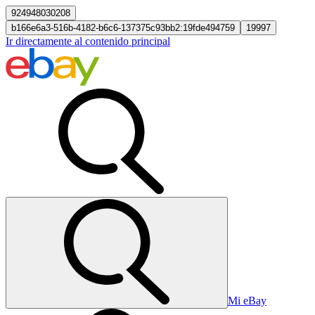
924948030208
b166e6a3-516b-4182-b6c6-137375c93bb2:19fde494759
19997
Ir directamente al contenido principal
Mi eBay