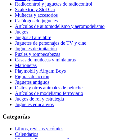
Radiocontrol y juguetes de radiocontrol
Scalextric y Slot Car
Muñecas y accesorios
Catálogos de juguetes
Artículos de automodelismo y aeromodelismo
Juegos
Juegos al aire libre
Juguetes de personajes de TV y cine
Juguetes de imitación
Puzles y rompecabezas
Casas de muñecas y miniaturas
Marionetas
Playmobil y Airgam Boys
Figuras de acción
Juguetes antiguos
Ositos y otros animales de peluche
Artículos de modelismo ferroviario
Juegos de rol y estrategia
Juguetes educativos
Categorías
Libros, revistas y cómics
Calendarios