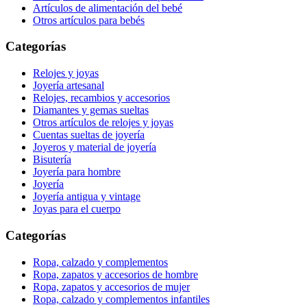
Artículos de alimentación del bebé
Otros artículos para bebés
Categorías
Relojes y joyas
Joyería artesanal
Relojes, recambios y accesorios
Diamantes y gemas sueltas
Otros artículos de relojes y joyas
Cuentas sueltas de joyería
Joyeros y material de joyería
Bisutería
Joyería para hombre
Joyería
Joyería antigua y vintage
Joyas para el cuerpo
Categorías
Ropa, calzado y complementos
Ropa, zapatos y accesorios de hombre
Ropa, zapatos y accesorios de mujer
Ropa, calzado y complementos infantiles