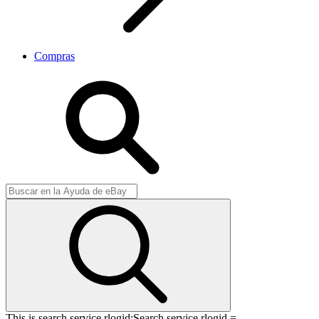
Compras
This is search service rlogid:
Search service rlogid =